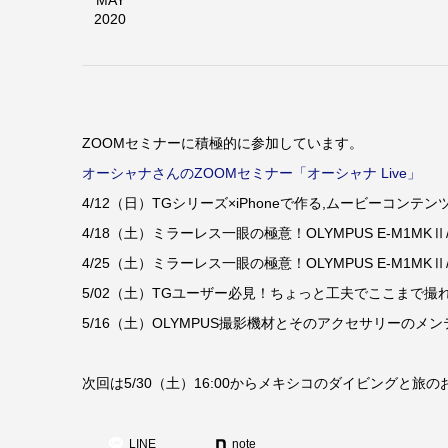
MAY
2020
ZOOMセミナーに積極的に参加しています。
オーシャナさんのZOOMセミナー「オーシャナ Live」
4/12（日）TGシリーズ×iPhoneで作る,ムービーコンテン
4/18（土）ミラーレス一眼の極意！OLYMPUS E-M1MK
4/25（土）ミラーレス一眼の極意！OLYMPUS E-M1MK
5/02（土）TGユーザー必見！ちょっと工夫でここまで撮
5/16（土）OLYMPUS撮影機材とそのアクセサリーのメ
次回は5/30（土）16:00からメキシコのダイビングと
LINE
note