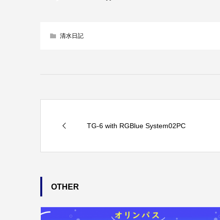
清水日記
TG-6 with RGBlue System02PC
OTHER